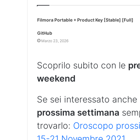
Filmora Portable + Product Key [Stable] [Full]
GitHub
Marzo 23, 2026
Scoprilo subito con le
pr
weekend
Se sei interessato anche 
prossima settimana
semp
trovarlo:
Oroscopo prossi
15-21 Novembre 2021