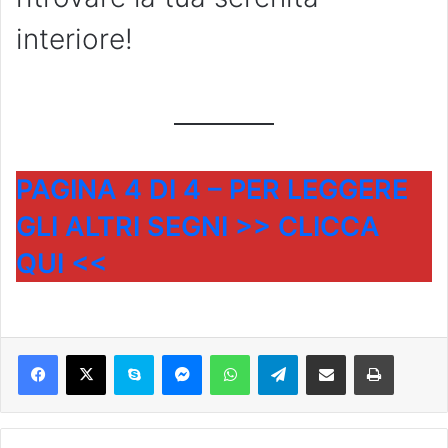
interiore!
PAGINA 4 DI 4 – PER LEGGERE
GLI ALTRI SEGNI >> CLICCA
QUI <<