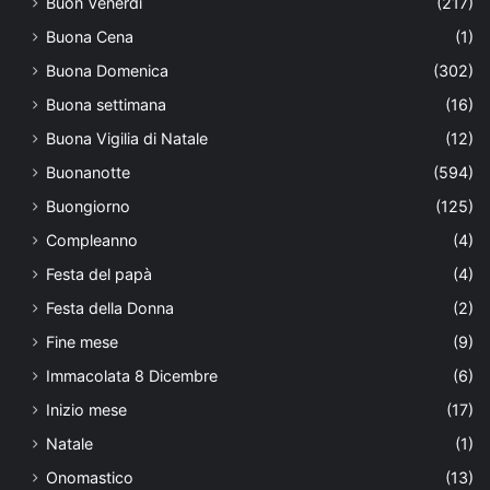
Buon Venerdì
(217)
Buona Cena
(1)
Buona Domenica
(302)
Buona settimana
(16)
Buona Vigilia di Natale
(12)
Buonanotte
(594)
Buongiorno
(125)
Compleanno
(4)
Festa del papà
(4)
Festa della Donna
(2)
Fine mese
(9)
Immacolata 8 Dicembre
(6)
Inizio mese
(17)
Natale
(1)
Onomastico
(13)