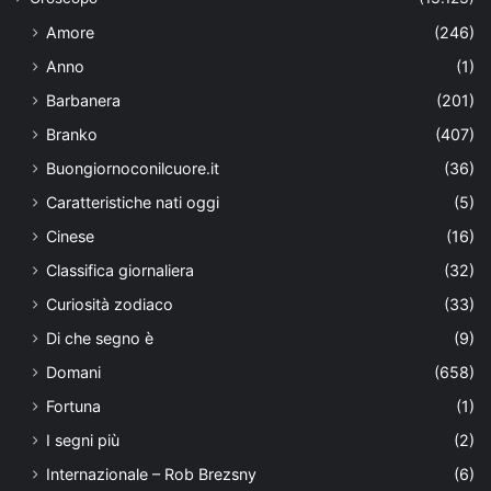
Amore
(246)
Anno
(1)
Barbanera
(201)
Branko
(407)
Buongiornoconilcuore.it
(36)
Caratteristiche nati oggi
(5)
Cinese
(16)
Classifica giornaliera
(32)
Curiosità zodiaco
(33)
Di che segno è
(9)
Domani
(658)
Fortuna
(1)
I segni più
(2)
Internazionale – Rob Brezsny
(6)