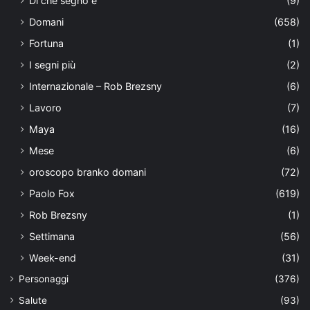
Di che segno è
(9)
Domani
(658)
Fortuna
(1)
I segni più
(2)
Internazionale – Rob Brezsny
(6)
Lavoro
(7)
Maya
(16)
Mese
(6)
oroscopo branko domani
(72)
Paolo Fox
(619)
Rob Brezsny
(1)
Settimana
(56)
Week-end
(31)
Personaggi
(376)
Salute
(93)