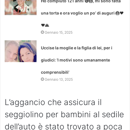
Ho compiuto 121 anni 😅🎂, mi sono fatta
una torta e ora voglio un po’ di auguri 🎂❤
❤🙏
Gennaio 15, 2025
Uccise la moglie e la figlia di lei, per i
giudici: ‘I motivi sono umanamente
comprensibili’
Gennaio 13, 2025
L’aggancio che assicura il
seggiolino per bambini al sedile
dell’auto è stato trovato a poca