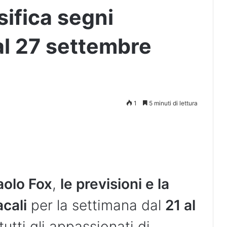
sifica segni
 al 27 settembre
1
5 minuti di lettura
aolo Fox
,
le previsioni e la
acali
per la settimana dal
21 al
 tutti gli appassionati di