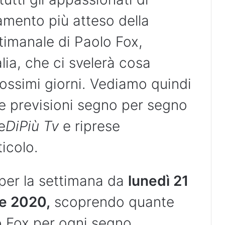
amento più atteso della
timanale di Paolo Fox,
alia, che ci svelerà cosa
rossimi giorni. Vediamo quindi
le previsioni segno per segno
e
DiPiù Tv
e riprese
icolo.
 per la settimana da
lunedì 21
e 2020,
scoprendo quante
o Fox per ogni segno