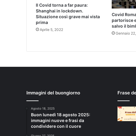
Il Covid torna a far paura:
Shanghai in lockdown.
Covid Roma
Situazione così grave mai vista
partorisce 
prima
salvo il bi
Aprile 5, 2022
Gennaio 22
Immagini del buongiorno
Frase d
Agosto 18, 2025
Buon lunedì 18 agosto 2025:
immagini nuove e frasi da
condividere con il cuore
Giugno 27, 2025