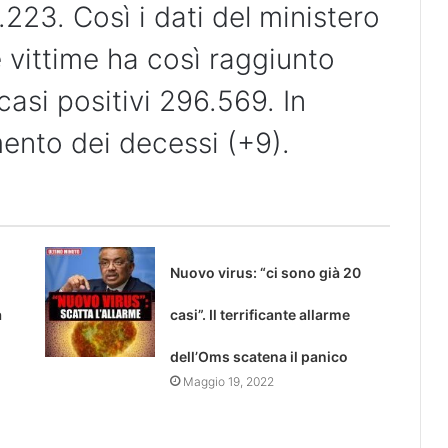
223. Così i dati del ministero
le vittime ha così raggiunto
casi positivi 296.569. In
ento dei decessi (+9).
Nuovo virus: “ci sono già 20
a
casi”. Il terrificante allarme
dell’Oms scatena il panico
Maggio 19, 2022