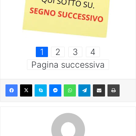
1
2
3
4
Pagina successiva