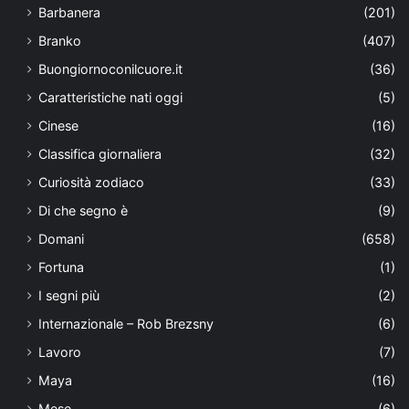
Barbanera
(201)
Branko
(407)
Buongiornoconilcuore.it
(36)
Caratteristiche nati oggi
(5)
Cinese
(16)
Classifica giornaliera
(32)
Curiosità zodiaco
(33)
Di che segno è
(9)
Domani
(658)
Fortuna
(1)
I segni più
(2)
Internazionale – Rob Brezsny
(6)
Lavoro
(7)
Maya
(16)
Mese
(6)