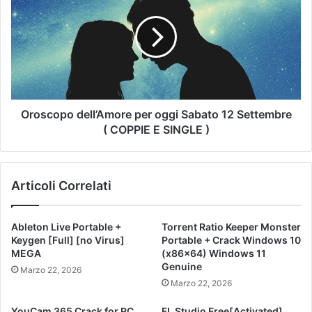
Oroscopo dell’Amore per oggi Sabato 12 Settembre
( COPPIE E SINGLE )
Articoli Correlati
Ableton Live Portable +
Torrent Ratio Keeper Monster
Keygen [Full] [no Virus]
Portable + Crack Windows 10
MEGA
(x86x64) Windows 11
Genuine
Marzo 22, 2026
Marzo 22, 2026
YouCam 365 Crack for PC
FL Studio Free[Activated]