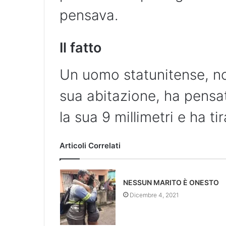
pensava.
Il fatto
Un uomo statunitense, no
sua abitazione, ha pensato
la sua 9 millimetri e ha t
Articoli Correlati
NESSUN MARITO È ONESTO ⁣
Dicembre 4, 2021