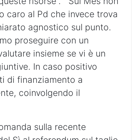
 queste risorse”. Sul Mes non
o caro al Pd che invece trova
iarato agnostico sul punto.
amo proseguire con un
alutare insieme se vi è un
iuntive. In caso positivo
i di finanziamento a
nte, coinvolgendo il
domanda sulla recente
del Sì al referendum sul taglio