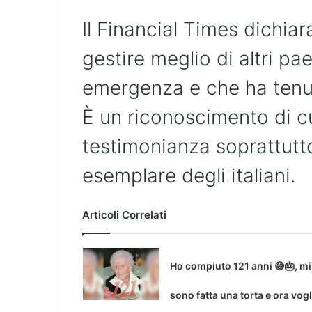
Il Financial Times dichiara
gestire meglio di altri pa
emergenza e che ha tenut
È un riconoscimento di c
testimonianza soprattut
esemplare degli italiani.
Articoli Correlati
Ho compiuto 121 anni 😅🎂, mi
sono fatta una torta e ora vogl