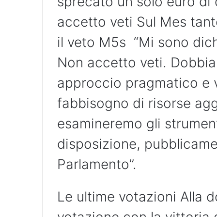
sprecato un solo euro di
accetto veti Sul Mes tant
il veto M5s “Mi sono dich
Non accetto veti. Dobbi
approccio pragmatico e v
fabbisogno di risorse agg
esamineremo gli strument
disposizione, pubblicame
Parlamento”.
Le ultime votazioni Alla 
votazione con la vittoria 