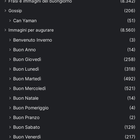
Frasi e immagini del buongiorno
(8.342)
Gossip
(206)
Can Yaman
(51)
Immagini per augurare
(8.560)
Benvenuto Inverno
(3)
Buon Anno
(14)
Buon Giovedì
(258)
Buon Lunedì
(318)
Buon Martedì
(492)
Buon Mercoledì
(521)
Buon Natale
(14)
Buon Pomeriggio
(4)
Buon Pranzo
(2)
Buon Sabato
(129)
Buon Venerdì
(217)