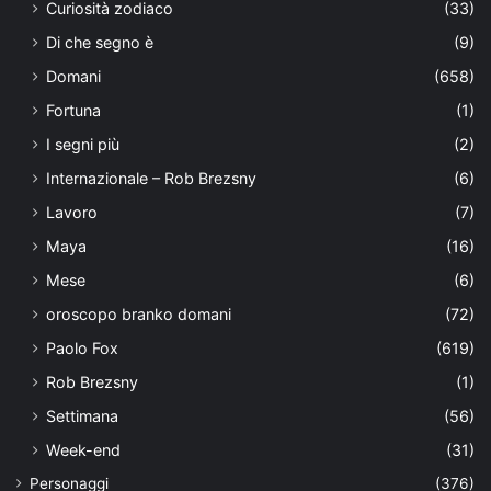
Curiosità zodiaco
(33)
Di che segno è
(9)
Domani
(658)
Fortuna
(1)
I segni più
(2)
Internazionale – Rob Brezsny
(6)
Lavoro
(7)
Maya
(16)
Mese
(6)
oroscopo branko domani
(72)
Paolo Fox
(619)
Rob Brezsny
(1)
Settimana
(56)
Week-end
(31)
Personaggi
(376)