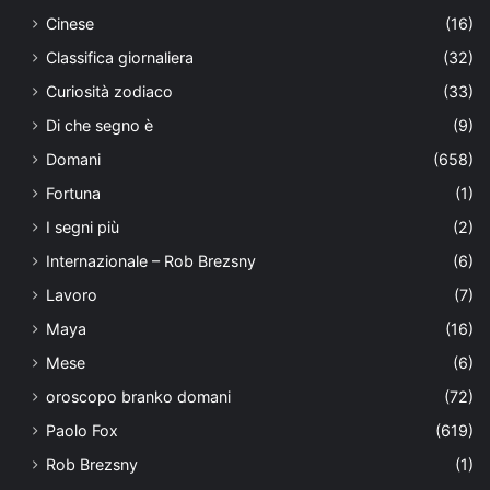
Cinese
(16)
Classifica giornaliera
(32)
Curiosità zodiaco
(33)
Di che segno è
(9)
Domani
(658)
Fortuna
(1)
I segni più
(2)
Internazionale – Rob Brezsny
(6)
Lavoro
(7)
Maya
(16)
Mese
(6)
oroscopo branko domani
(72)
Paolo Fox
(619)
Rob Brezsny
(1)