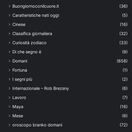
Buongiornoconilcuore.it
(36)
Caratteristiche nati oggi
(5)
Cinese
(16)
Classifica giornaliera
(32)
Curiosità zodiaco
(33)
Di che segno è
(9)
Domani
(658)
Fortuna
(1)
I segni più
(2)
Internazionale – Rob Brezsny
(6)
Lavoro
(7)
Maya
(16)
Mese
(6)
oroscopo branko domani
(72)