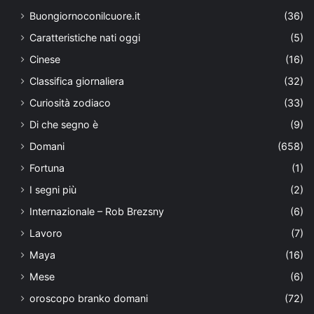
Buongiornoconilcuore.it
(36)
Caratteristiche nati oggi
(5)
Cinese
(16)
Classifica giornaliera
(32)
Curiosità zodiaco
(33)
Di che segno è
(9)
Domani
(658)
Fortuna
(1)
I segni più
(2)
Internazionale – Rob Brezsny
(6)
Lavoro
(7)
Maya
(16)
Mese
(6)
oroscopo branko domani
(72)