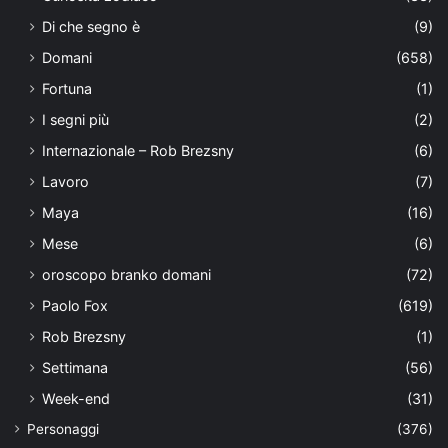
Di che segno è
(9)
Domani
(658)
Fortuna
(1)
I segni più
(2)
Internazionale – Rob Brezsny
(6)
Lavoro
(7)
Maya
(16)
Mese
(6)
oroscopo branko domani
(72)
Paolo Fox
(619)
Rob Brezsny
(1)
Settimana
(56)
Week-end
(31)
Personaggi
(376)