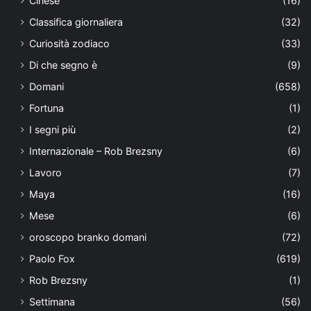
Cinese
(16)
Classifica giornaliera
(32)
Curiosità zodiaco
(33)
Di che segno è
(9)
Domani
(658)
Fortuna
(1)
I segni più
(2)
Internazionale – Rob Brezsny
(6)
Lavoro
(7)
Maya
(16)
Mese
(6)
oroscopo branko domani
(72)
Paolo Fox
(619)
Rob Brezsny
(1)
Settimana
(56)