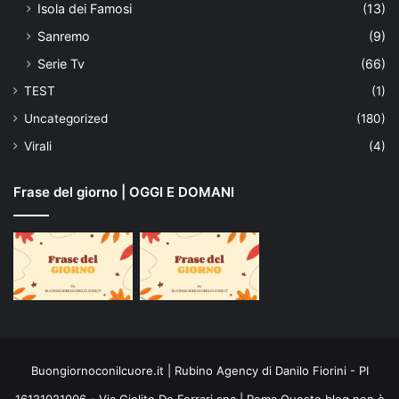
Isola dei Famosi
(13)
Sanremo
(9)
Serie Tv
(66)
TEST
(1)
Uncategorized
(180)
Virali
(4)
Frase del giorno | OGGI E DOMANI
Buongiornoconilcuore.it | Rubino Agency di Danilo Fiorini - PI
16121021006 - Via Giolito De Ferrari snc | Roma Questo blog non è