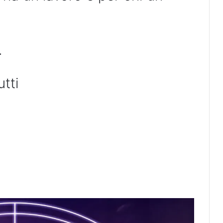
.
tti