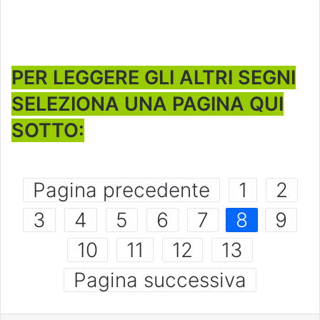
PER LEGGERE GLI ALTRI SEGNI
SELEZIONA UNA PAGINA QUI
SOTTO:
Pagina precedente
1
2
3
4
5
6
7
8
9
10
11
12
13
Pagina successiva