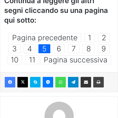
Continua a leggere gli altri
segni cliccando su una pagina
qui sotto:
Pagina precedente
1
2
3
4
5
6
7
8
9
10
11
Pagina successiva