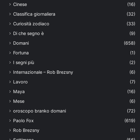
Cinese
(16)
Classifica giornaliera
(32)
Curiosità zodiaco
(33)
Di che segno è
(9)
Domani
(658)
Fortuna
(1)
I segni più
(2)
Internazionale – Rob Brezsny
(6)
Lavoro
(7)
Maya
(16)
Mese
(6)
oroscopo branko domani
(72)
Paolo Fox
(619)
Rob Brezsny
(1)
Settimana
(56)