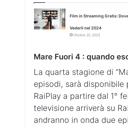
Film in Streaming Gratis: Dov
Vederli nel 2024
Ottobre 20, 2023
Mare Fuori 4 : quando es
La quarta stagione di “M
episodi, sarà disponibile 
RaiPlay a partire dal 1° 
televisione arriverà su Rai
andranno in onda due epi