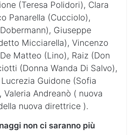
ne (Teresa Polidori), Clara
co Panarella (Cucciolo),
 ( Dobermann), Giuseppe
detto Micciarella), Vincenzo
 De Matteo (Lino), Raiz (Don
ciotti (Donna Wanda Di Salvo),
,
Lucrezia Guidone (Sofia
, Valeria Andreanò ( nuova
ella nuova direttrice ).
naggi non ci saranno più