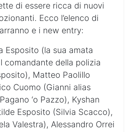
te di essere ricca di nuovi
zionanti. Ecco l’elenco di
marranno e i new entry:
a Esposito (la sua amata
l comandante della polizia
posito), Matteo Paolillo
co Cuomo (Gianni alias
 Pagano ‘o Pazzo), Kyshan
tilde Esposito (Silvia Scacco),
a Valestra), Alessandro Orrei