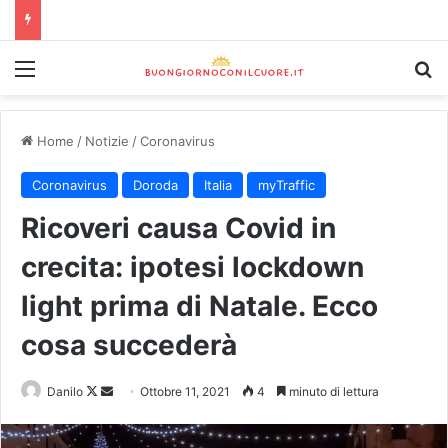
Home
/
Notizie
/
Coronavirus
Coronavirus
Doroda
Italia
myTraffic
Ricoveri causa Covid in
crecita: ipotesi lockdown
light prima di Natale. Ecco
cosa succederà
Danilo
Ottobre 11, 2021
4
minuto di lettura