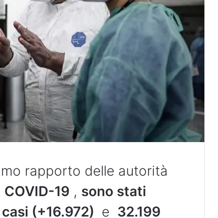
imo rapporto delle autorità
a
COVID-19
,
sono stati
casi (+16.972)
e
32.199