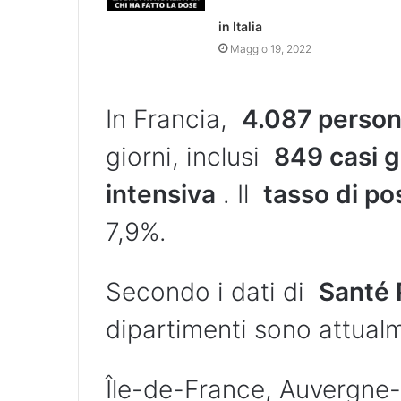
in Italia
Maggio 19, 2022
In Francia,
4.087 person
giorni, inclusi
849 casi gr
intensiva
. Il
tasso di pos
7,9%.
Secondo i dati di
Santé 
dipartimenti sono attualm
Île-de-France, Auvergne