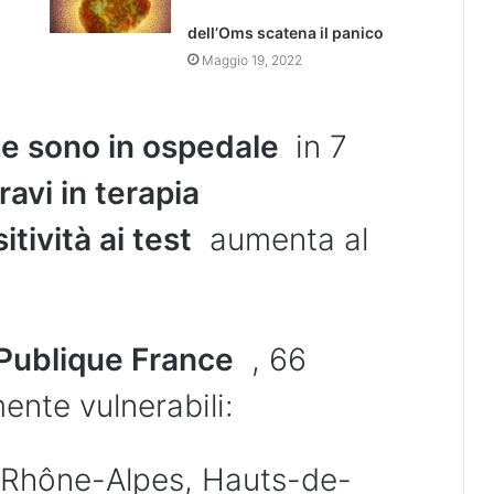
dell’Oms scatena il panico
Maggio 19, 2022
e sono in ospedale
in 7
avi in ​​terapia
itività ai test
aumenta al
Publique France
, 66
ente vulnerabili:
-Rhône-Alpes, Hauts-de-